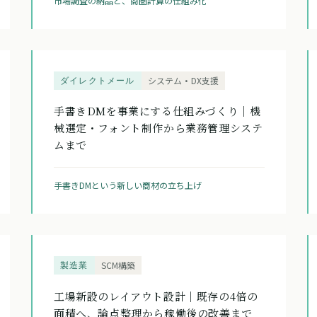
市場調査の納品と、商圏計算の仕組み化
ダイレクトメール
システム・DX支援
手書きDMを事業にする仕組みづくり｜機
械選定・フォント制作から業務管理システ
ムまで
手書きDMという新しい商材の立ち上げ
製造業
SCM構築
工場新設のレイアウト設計｜既存の4倍の
面積へ、論点整理から稼働後の改善まで