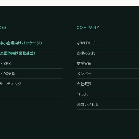
CES
COMPANY
iz（中小企業向けパッケージ）
なぜLF&L？
音楽団体向け業務基盤）
支援の流れ
・BPR
支援実績
・DX支援
メンバー
サルティング
会社概要
コラム
お問い合わせ