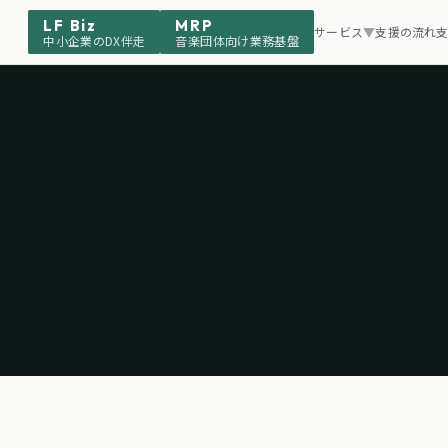
LF Biz
MRP
サービス
▼
支援の流れ
中小企業のDX伴走
音楽団体向け業務基盤