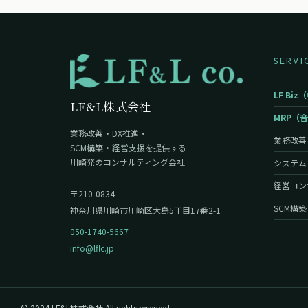
SERVI
LF B
LF&L株式会社
MRP（
業務改善・DX推進・
業務改善
SCM構築・経営支援を提供する
川崎発のコンサルティング会社
システム
経営コン
〒210-0834
SCM構築
神奈川県川崎市川崎区大島5丁目17番2-1
050-1740-5667
info@lflc.jp