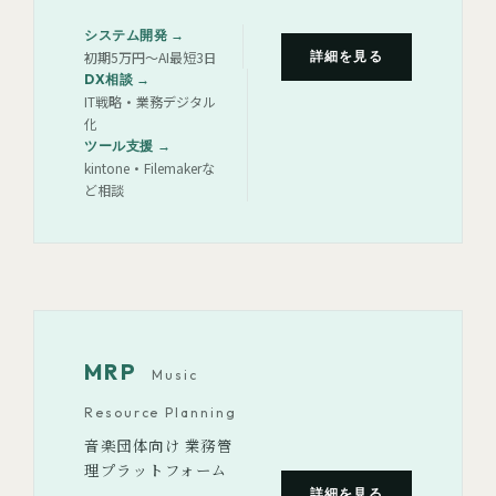
システム開発
→
詳細を見る
初期5万円〜AI最短3日
DX相談
→
IT戦略・業務デジタル
化
ツール支援
→
kintone・Filemakerな
ど相談
MRP
Music
Resource Planning
音楽団体向け 業務管
理プラットフォーム
詳細を見る