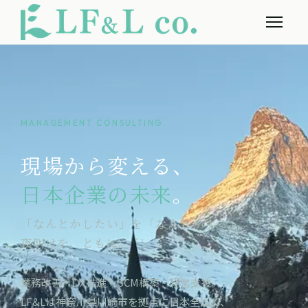
MANAGEMENT CONSULTING
現場から変える、
日本企業の未来
。
「なんとかしたい」を「なんとかする」。その
夜明けを、ともに。
業務改善・DX推進・SCM構築・経営支援。
LF&Lは神奈川県川崎市を拠点に日本全国で、