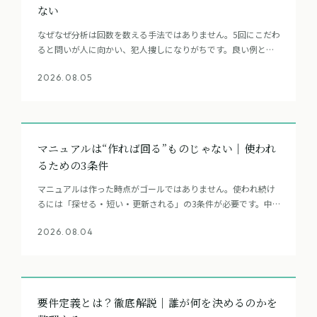
ない
なぜなぜ分析は回数を数える手法ではありません。5回にこだわ
ると問いが人に向かい、犯人捜しになりがちです。良い例と悪
い例を比較しながら、事象・仕組みに向けて原因を掘り、対策
2026.08.05
が打てる層で止める考え方をまとめました。
マニュアルは“作れば回る”ものじゃない｜使われ
るための3条件
マニュアルは作った時点がゴールではありません。使われ続け
るには「探せる・短い・更新される」の3条件が必要です。中
小企業の現場で見えてきた、使われるマニュアルの設計の考え
2026.08.04
方を整理しました。
要件定義とは？徹底解説｜誰が何を決めるのかを