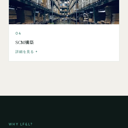
04
SCM構築
詳細を見る +
WHY LF&L?