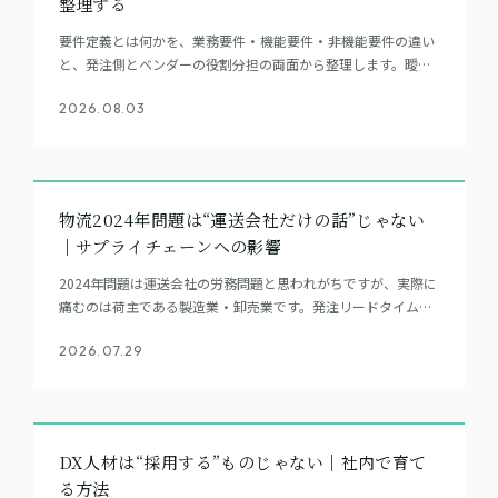
整理する
要件定義とは何かを、業務要件・機能要件・非機能要件の違い
と、発注側とベンダーの役割分担の両面から整理します。曖昧
なまま進めた現場で実際に何が起きるかも、実務の視点であわ
2026.08.03
せて解説します。
物流2024年問題は“運送会社だけの話”じゃない
｜サプライチェーンへの影響
2024年問題は運送会社の労務問題と思われがちですが、実際に
痛むのは荷主である製造業・卸売業です。発注リードタイムや
在庫の持ち方など、自社の設計を見直す視点を物流とSCMの実
2026.07.29
務経験から解説します。
DX人材は“採用する”ものじゃない｜社内で育て
る方法