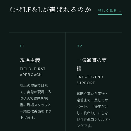
なぜLF&Lが選ばれるのか
詳しく見る →
01
02
現場主義
一気通貫の支
援
FIELD-FIRST
APPROACH
END-TO-END
SUPPORT
机上の空論ではな
く、実際の現場に入
戦略立案から実行・
り込んで課題を把
定着まで一貫してサ
握。現場スタッフと
ポート。「提案だけ
一緒に改善策を作り
して終わり」にしな
上げます。
い伴走型コンサルティ
ングです。