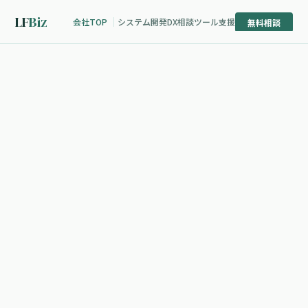
LF
Biz
会社TOP
システム開発
DX相談
ツール支援
無料相談