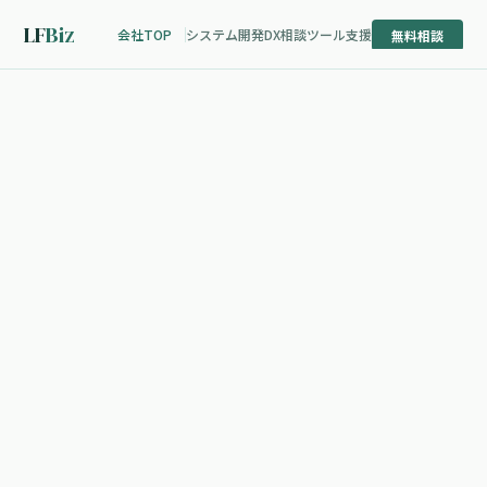
LF
Biz
会社TOP
システム開発
DX相談
ツール支援
無料相談