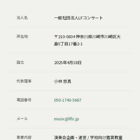
法人名
一般社団法人LFコンサート
所在地
〒210-0834 神奈川県川崎市川崎区大
島5丁目17番2-1
設立
2025年4月18日
代表理事
小林 悠真
電話番号
050-1740-5667
メール
music@lflc.jp
事業内容
演奏会企画・運営 / 学校向け鑑賞教室