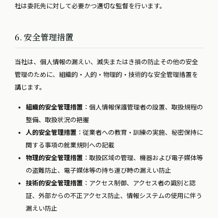
社は委託先に対して必要かつ適切な監督を行います。
6. 安全管理措置
当社は、個人情報の漏えい、滅失またはき損の防止その他の安全
管理のために、組織的・人的・物理的・技術的な安全管理措置を
講じます。
組織的安全管理措置
：個人情報保護管理者の設置、取扱規程の
整備、取扱状況の把握
人的安全管理措置
：従業者への教育・訓練の実施、秘密保持に
関する事項の就業規則への記載
物理的安全管理措置
：取扱区域の管理、機器および電子媒体等
の盗難防止、電子媒体等の持ち運び時の漏えい防止
技術的安全管理措置
：アクセス制御、アクセス者の識別と認
証、外部からの不正アクセス防止、情報システムの使用に伴う
漏えい防止