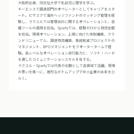
大阪府出身、同志社大学で乳幼児心理学を学ぶ。

キーエンスで調達部門のオペレーターとしてキャリアをスタ
ート。ビザスクで海外ヘッジファンドのマッチング管理を経
験し、ラクスルでは管理会計に関するオペレーションと、各
種ツールの運用を担当。Spartyでは、経験ゼロから物流全般
を担当。現場オペレーション、上場に向けた体制構築、ブラ
ンドリニューアル、調達物流構築、事故削減プロジェクトの
マネジメント、BPOマネジメントをクオータータームで経
験。高レベルなオペレーション遂行能力と、ソフト・ハード
を通したコミュニケーションスキルを有する。

ラクスル・Spartyでは代表の右腕として各領域で活躍。現場
の思いを第一に、強烈なボトムアップで中小企業の未来をひ
らく。